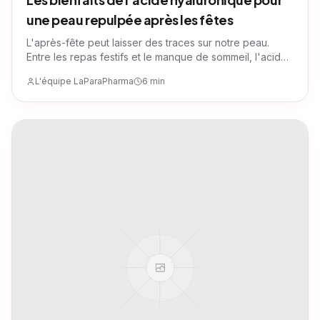
une peau repulpée après les fêtes
L'après-fête peut laisser des traces sur notre peau.
Entre les repas festifs et le manque de sommeil, l'acide
hyaluronique est l'allié essentiel pour retrouver un teint
L'équipe LaParaPharma
6 min
éclatant et une peau repulpée.