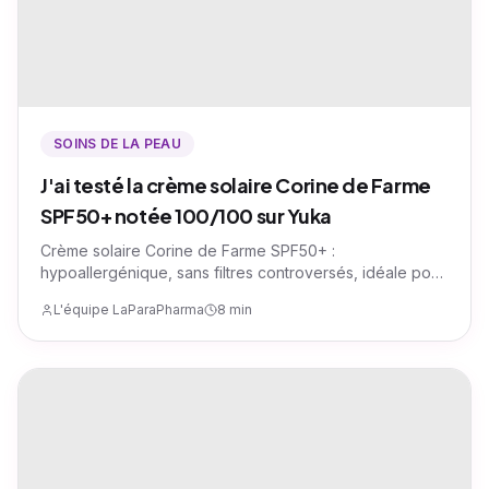
SOINS DE LA PEAU
J'ai testé la crème solaire Corine de Farme
SPF50+ notée 100/100 sur Yuka
Crème solaire Corine de Farme SPF50+ :
hypoallergénique, sans filtres controversés, idéale pour
les peaux sensibles. Texture fluide, parfum monoï,
L'équipe LaParaPharma
8 min
notée 100/100 sur Yuka.