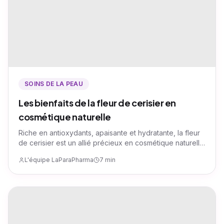
SOINS DE LA PEAU
Les bienfaits de la fleur de cerisier en
cosmétique naturelle
Riche en antioxydants, apaisante et hydratante, la fleur
de cerisier est un allié précieux en cosmétique naturelle.
Idéale pour les soins du visage et du corps, elle
L'équipe LaParaPharma
7 min
protège la peau et préserve son éclat.