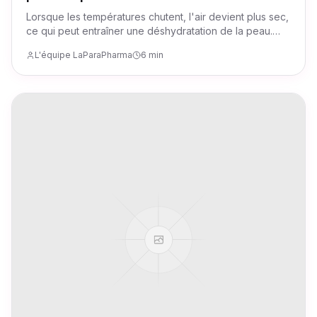
Lorsque les températures chutent, l'air devient plus sec,
ce qui peut entraîner une déshydratation de la peau.
Les effets du froid sont souvent visibles : tiraillements,
L'équipe LaParaPharma
6 min
rougeurs et gerçures.