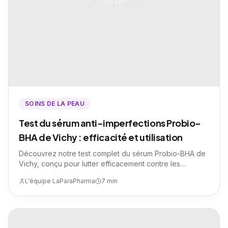
SOINS DE LA PEAU
Test du sérum anti-imperfections Probio-
BHA de Vichy : efficacité et utilisation
Découvrez notre test complet du sérum Probio-BHA de
Vichy, conçu pour lutter efficacement contre les
imperfections hormonales. Analyse de sa composition,
L'équipe LaParaPharma
7 min
mode d'application, résultats cliniques et avis vérifiés
des utilisateurs.